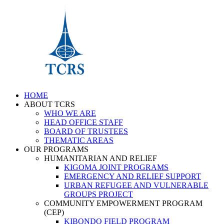
HOME
ABOUT TCRS
WHO WE ARE
HEAD OFFICE STAFF
BOARD OF TRUSTEES
THEMATIC AREAS
OUR PROGRAMS
HUMANITARIAN AND RELIEF
KIGOMA JOINT PROGRAMS
EMERGENCY AND RELIEF SUPPORT
URBAN REFUGEE AND VULNERABLE
GROUPS PROJECT
COMMUNITY EMPOWERMENT PROGRAM
(CEP)
KIBONDO FIELD PROGRAM