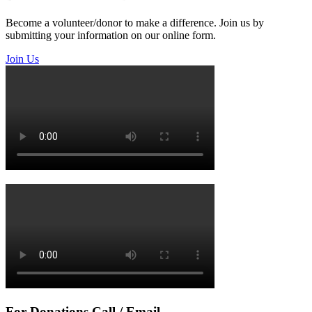
Become a volunteer/donor to make a difference. Join us by
submitting your information on our online form.
Join Us
For Donations Call / Email