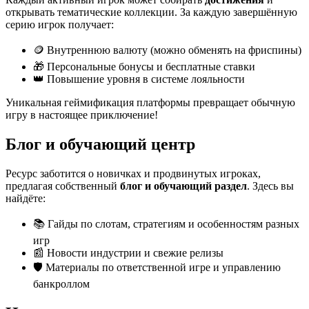
открывать тематические коллекции. За каждую завершённую
серию игрок получает:
🪙 Внутреннюю валюту (можно обменять на фриспины)
🎁 Персональные бонусы и бесплатные ставки
👑 Повышение уровня в системе лояльности
Уникальная геймификация платформы превращает обычную
игру в настоящее приключение!
Блог и обучающий центр
Ресурс заботится о новичках и продвинутых игроках,
предлагая собственный
блог и обучающий раздел
. Здесь вы
найдёте:
📚 Гайды по слотам, стратегиям и особенностям разных
игр
📰 Новости индустрии и свежие релизы
🛡️ Материалы по ответственной игре и управлению
банкроллом