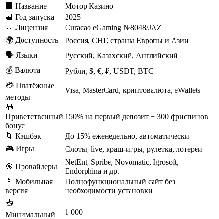
🏢 Название
Мотор Казино
📆 Год запуска
2025
🎫 Лицензия
Curacao eGaming №8048/JAZ
🌍 Доступность
Россия, СНГ, страны Европы и Азии
🗣 Языки
Русский, Казахский, Английский
💰 Валюта
Рубли, $, €, ₽, USDT, BTC
💳 Платёжные
Visa, MasterCard, криптовалюта, eWallets
методы
🎁
Приветственный
150% на первый депозит + 300 фриспинов
бонус
🌀 Кэшбэк
До 15% еженедельно, автоматически
🎮 Игры
Слоты, live, краш-игры, рулетка, лотереи
NetEnt, Spribe, Novomatic, Igrosoft,
🎯 Провайдеры
Endorphina и др.
📱 Мобильная
Полнофункциональный сайт без
версия
необходимости установки
📥
1 000
Минимальный