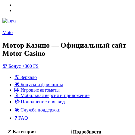
Moto
Мотор Казино — Официальный сайт
Motor Casino
🎁 Бонус +300 FS
🌎 Зеркало
🎁 Бонусы и фриспины
🎰 Игровые автоматы
📱 Мобильная версия и приложение
💳 Пополнение и вывод
🛠️ Служба поддержки
❓ FAQ
📌 Категория
ℹ️ Подробности