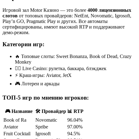
Игровой зал Motor Казино — это более
4000 лицензионных
слотов
от топовых провайдеров: NetEnt, Novomatic, Igrosoft,
Play’n GO, Pragmatic Play и других. Все автоматы
сертифицированы, имеют высокий RTP и поддерживают
демо-режим.
Категории игр:
🔥 Топовые слоты: Sweet Bonanza, Book of Dead, Crazy
Monkey
🧑‍⚖️ Live Casino: рулетка, баккара, блэкджек
⚡ Краш-игры: Aviator, JetX
🎮 Лотереи и аркады
ТОП-5 игр по мнению игроков:
🎮 Название
🛠️ Провайдер
📊 RTP
Book of Ra
Novomatic
96.04%
Aviator
Spribe
97.00%
Fruit Cocktail
Igrosoft
94.5%