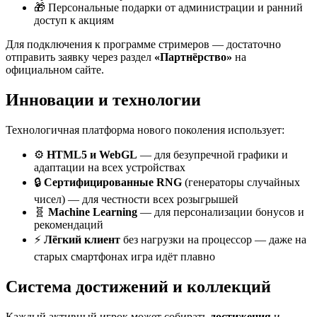
🎁 Персональные подарки от администрации и ранний
доступ к акциям
Для подключения к программе стримеров — достаточно
отправить заявку через раздел
«Партнёрство»
на
официальном сайте.
Инновации и технологии
Технологичная платформа нового поколения использует:
⚙️
HTML5 и WebGL
— для безупречной графики и
адаптации на всех устройствах
🔒
Сертифицированные RNG
(генераторы случайных
чисел) — для честности всех розыгрышей
🧬
Machine Learning
— для персонализации бонусов и
рекомендаций
⚡
Лёгкий клиент
без нагрузки на процессор — даже на
старых смартфонах игра идёт плавно
Система достижений и коллекций
Каждый активный игрок может собирать
достижения
и