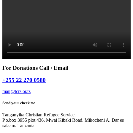
For Donations Call / Email
+255 22 270 0580
mail@tcrs.or.tz
Send your check to:
Tanganyika Christian Refugee Service.
P.o.box 3955 plot 436, Mwai Kibaki Road, Mikocheni A, Dar es
salaam. Tanzania