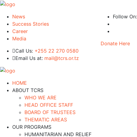
News
Follow On:
Success Stories
Career
Media
Donate Here
Call Us:
+255 22 270 0580
Email Us at:
mail@tcrs.or.tz
HOME
ABOUT TCRS
WHO WE ARE
HEAD OFFICE STAFF
BOARD OF TRUSTEES
THEMATIC AREAS
OUR PROGRAMS
HUMANITARIAN AND RELIEF