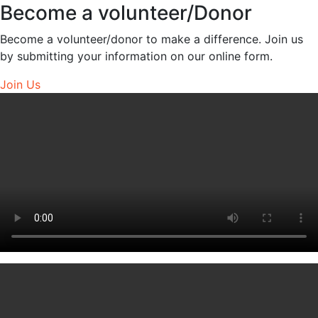
Become a volunteer/Donor
Become a volunteer/donor to make a difference. Join us
by submitting your information on our online form.
Join Us