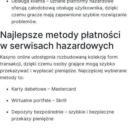
Obsługa klienta – uznane platformy hazardowe
oferują całodobową obsługę użytkownika, dzięki
czemu gracze mają zapewnione szybkie rozwiązanie
problemów.
Najlepsze metody płatności
w serwisach hazardowych
Kasyno online udostępnia rozbudowaną kolekcję form
transakcji, dzięki czemu osoby grające mogą szybko
przekazywać i wypłacać pieniądze. Najczęściej wybierane
metody to:
Karty debetowe – Mastercard
Wirtualne portfele – Skrill
Depozyty bezpośrednie – szybkie i bezpieczne
przekazy pieniężne