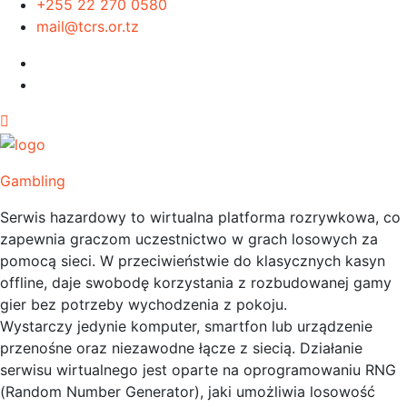
+255 22 270 0580
mail@tcrs.or.tz
Gambling
Serwis hazardowy to wirtualna platforma rozrywkowa, co
zapewnia graczom uczestnictwo w grach losowych za
pomocą sieci. W przeciwieństwie do klasycznych kasyn
offline, daje swobodę korzystania z rozbudowanej gamy
gier bez potrzeby wychodzenia z pokoju.
Wystarczy jedynie komputer, smartfon lub urządzenie
przenośne oraz niezawodne łącze z siecią. Działanie
serwisu wirtualnego jest oparte na oprogramowaniu RNG
(Random Number Generator), jaki umożliwia losowość