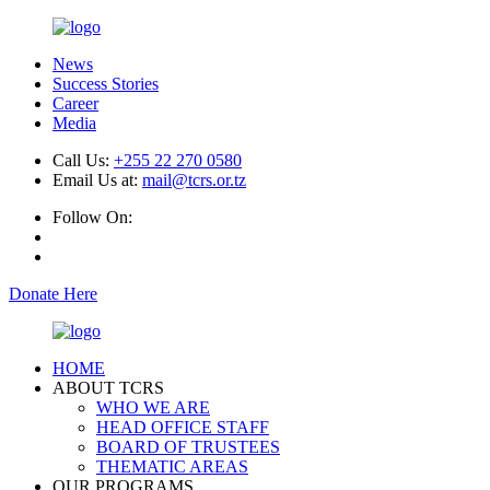
News
Success Stories
Career
Media
Call Us:
+255 22 270 0580
Email Us at:
mail@tcrs.or.tz
Follow On:
Donate Here
HOME
ABOUT TCRS
WHO WE ARE
HEAD OFFICE STAFF
BOARD OF TRUSTEES
THEMATIC AREAS
OUR PROGRAMS