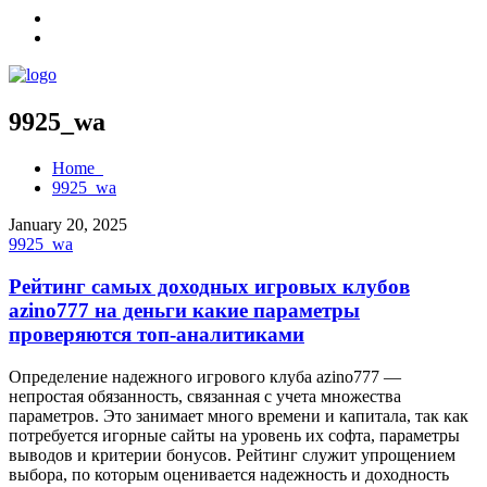
9925_wa
Home
9925_wa
January 20, 2025
9925_wa
Рейтинг самых доходных игровых клубов
azino777 на деньги какие параметры
проверяются топ-аналитиками
Определение надежного игрового клуба azino777 —
непростая обязанность, связанная с учета множества
параметров. Это занимает много времени и капитала, так как
потребуется игорные сайты на уровень их софта, параметры
выводов и критерии бонусов. Рейтинг служит упрощением
выбора, по которым оценивается надежность и доходность