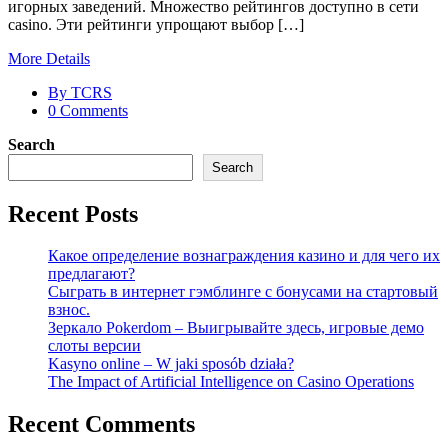
игорных заведений. Множество рейтингов доступно в сети
casino. Эти рейтинги упрощают выбор […]
More Details
By TCRS
0 Comments
Search
Search
Recent Posts
Какое определение вознаграждения казино и для чего их
предлагают?
Сыграть в интернет гэмблинге с бонусами на стартовый
взнос.
Зеркало Pokerdom – Выигрывайте здесь, игровые демо
слоты версии
Kasyno online – W jaki sposób działa?
The Impact of Artificial Intelligence on Casino Operations
Recent Comments