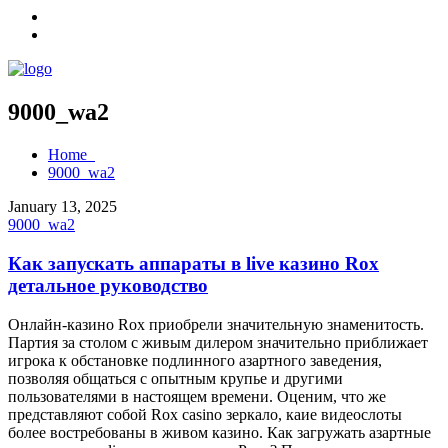
9000_wa2
Home
9000_wa2
January 13, 2025
9000_wa2
Как запускать аппараты в live казино Rox
детальное руководство
Онлайн-казино Rox приобрели значительную знаменитость.
Партия за столом с живым дилером значительно приближает
игрока к обстановке подлинного азартного заведения,
позволяя общаться с опытным крупье и другими
пользователями в настоящем времени. Оценим, что же
представляют собой Rox casino зеркало, каие видеослоты
более востребованы в живом казино. Как загружать азартные