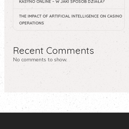
KASYNO ONLINE – W JAKI SPOSÓB DZIAŁA?
THE IMPACT OF ARTIFICIAL INTELLIGENCE ON CASINO
OPERATIONS
Recent Comments
No comments to show.