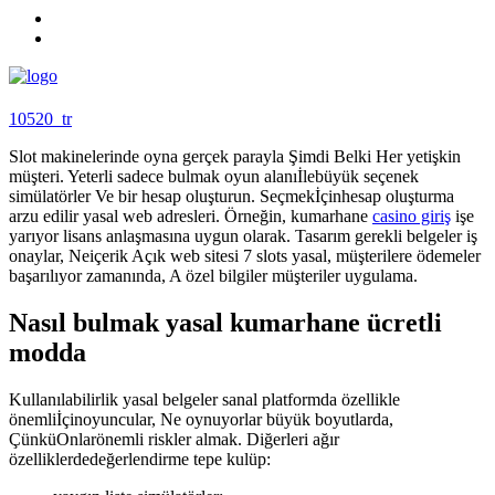
10520_tr
Slot makinelerinde oyna gerçek parayla Şimdi Belki Her yetişkin
müşteri. Yeterli sadece bulmak oyun alanıİlebüyük seçenek
simülatörler Ve bir hesap oluşturun. Seçmekİçinhesap oluşturma
arzu edilir yasal web adresleri. Örneğin, kumarhane
casino giriş
işe
yarıyor lisans anlaşmasına uygun olarak. Tasarım gerekli belgeler iş
onaylar, Neiçerik Açık web sitesi 7 slots yasal, müşterilere ödemeler
başarılıyor zamanında, A özel bilgiler müşteriler uygulama.
Nasıl bulmak yasal kumarhane ücretli
modda
Kullanılabilirlik yasal belgeler sanal platformda özellikle
önemliİçinoyuncular, Ne oynuyorlar büyük boyutlarda,
ÇünküOnlarönemli riskler almak. Diğerleri ağır
özelliklerdedeğerlendirme tepe kulüp: