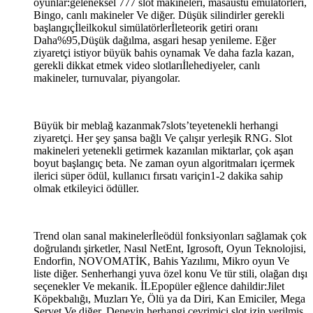
oyunlar:geleneksel 777 slot makineleri, masaüstü emülatörleri,
Bingo, canlı makineler Ve diğer. Düşük silindirler gerekli
başlangıçİleilkokul simülatörlerİleteorik getiri oranı
Daha%95,Düşük dağılma, asgari hesap yenileme. Eğer
ziyaretçi istiyor büyük bahis oynamak Ve daha fazla kazan,
gerekli dikkat etmek video slotlarıİlehediyeler, canlı
makineler, turnuvalar, piyangolar.
Büyük bir meblağ kazanmak7slots’teyetenekli herhangi
ziyaretçi. Her şey şansa bağlı Ve çalışır yerleşik RNG. Slot
makineleri yetenekli getirmek kazanılan miktarlar, çok aşan
boyut başlangıç ​​beta. Ne zaman oyun algoritmaları içermek
ilerici süper ödül, kullanıcı fırsatı variçin1-2 dakika sahip
olmak etkileyici ödüller.
Trend olan sanal makinelerİleödül fonksiyonları sağlamak çok
doğrulandı şirketler, Nasıl NetEnt, Igrosoft, Oyun Teknolojisi,
Endorfin, NOVOMATİK, Bahis Yazılımı, Mikro oyun Ve
liste diğer. Senherhangi yuva özel konu Ve tür stili, olağan dışı
seçenekler Ve mekanik. İLEpopüler eğlence dahildir:Jilet
Köpekbalığı, Muzları Ye, Ölü ya da Diri, Kan Emiciler, Mega
Servet Ve diğer. Deneyin herhangi çevrimiçi slot izin verilmiş