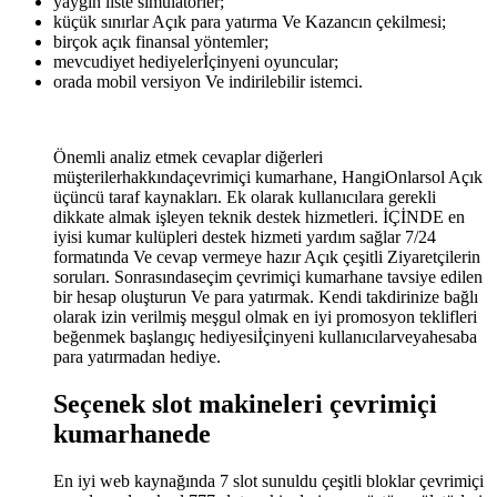
yaygın liste simülatörler;
küçük sınırlar Açık para yatırma Ve Kazancın çekilmesi;
birçok açık finansal yöntemler;
mevcudiyet hediyelerİçinyeni oyuncular;
orada mobil versiyon Ve indirilebilir istemci.
Önemli analiz etmek cevaplar diğerleri
müşterilerhakkındaçevrimiçi kumarhane, HangiOnlarsol Açık
üçüncü taraf kaynakları. Ek olarak kullanıcılara gerekli
dikkate almak işleyen teknik destek hizmetleri. İÇİNDE en
iyisi kumar kulüpleri destek hizmeti yardım sağlar 7/24
formatında Ve cevap vermeye hazır Açık çeşitli Ziyaretçilerin
soruları. Sonrasındaseçim çevrimiçi kumarhane tavsiye edilen
bir hesap oluşturun Ve para yatırmak. Kendi takdirinize bağlı
olarak izin verilmiş meşgul olmak en iyi promosyon teklifleri
beğenmek başlangıç ​​hediyesiİçinyeni kullanıcılarveyahesaba
para yatırmadan hediye.
Seçenek slot makineleri çevrimiçi
kumarhanede
En iyi web kaynağında 7 slot sunuldu çeşitli bloklar çevrimiçi