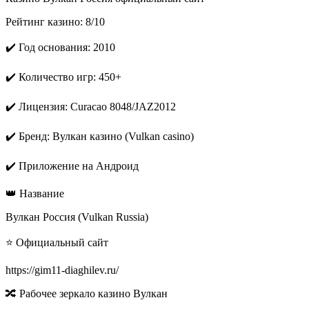
Рейтинг казино: 8/10
✔️ Год основания: 2010
✔️ Количество игр: 450+
✔️ Лицензия: Curacao 8048/JAZ2012
✔️ Бренд: Вулкан казино (Vulkan casino)
✔️ Приложение на Андроид
👑 Название
Вулкан Россия (Vulkan Russia)
⭐ Официальный сайт
https://gim11-diaghilev.ru/
🔀 Рабочее зеркало казино Вулкан