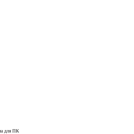
ма для ПК