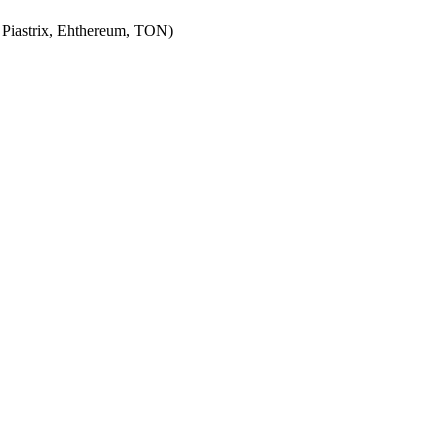
Piastrix, Ehthereum, TON)