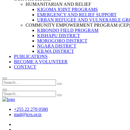
HUMANITARIAN AND RELIEF
KIGOMA JOINT PROGRAMS
EMERGENCY AND RELIEF SUPPORT
URBAN REFUGEE AND VULNERABLE GR
COMMUNITY EMPOWERMENT PROGRAM (CEP
KIBONDO FIELD PROGRAM
KISHAPU DISTRICT
MOROGORO DISTRICT
NGARA DISTRICT
KILWA DISTRICT
PUBLICATIONS
BECOME A VOLUNTEER
CONTACT
+255 22 270 0580
mail@tcrs.or.tz