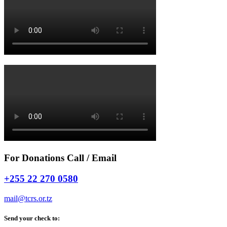
For Donations Call / Email
+255 22 270 0580
mail@tcrs.or.tz
Send your check to: