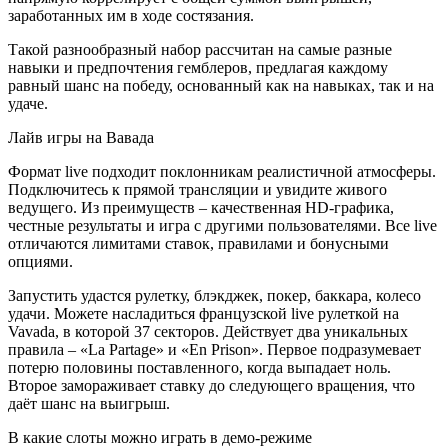
заработанных им в ходе состязания.
Такой разнообразный набор рассчитан на самые разные
навыки и предпочтения гемблеров, предлагая каждому
равный шанс на победу, основанный как на навыках, так и на
удаче.
Лайв игры на Вавада
Формат live подходит поклонникам реалистичной атмосферы.
Подключитесь к прямой трансляции и увидите живого
ведущего. Из преимуществ – качественная HD-графика,
честные результаты и игра с другими пользователями. Все live
отличаются лимитами ставок, правилами и бонусными
опциями.
Запустить удастся рулетку, блэкджек, покер, баккара, колесо
удачи. Можете насладиться французской live рулеткой на
Vavada, в которой 37 секторов. Действует два уникальных
правила – «La Partage» и «En Prison». Первое подразумевает
потерю половины поставленного, когда выпадает ноль.
Второе замораживает ставку до следующего вращения, что
даёт шанс на выигрыш.
В какие слоты можно играть в демо-режиме