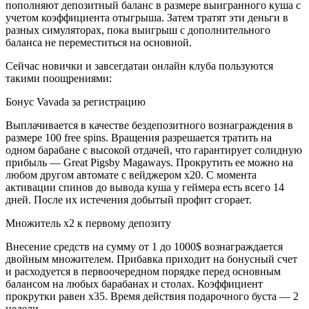
пополняют депозитный баланс в размере выигранного куша с
учетом коэффициента отыгрыша. Затем тратят эти деньги в
разных симуляторах, пока выигрыш с дополнительного
баланса не переместиться на основной.
Сейчас новички и завсегдатаи онлайн клуба пользуются
такими поощрениями:
Бонус Vavada за регистрацию
Выплачивается в качестве бездепозитного вознаграждения в
размере 100 free spins. Вращения разрешается тратить на
одном барабане с высокой отдачей, что гарантирует солидную
прибыль — Great Pigsby Magaways. Прокрутить ее можно на
любом другом автомате с вейджером х20. С момента
активации спинов до вывода куша у геймера есть всего 14
дней. После их истечения добытый профит сгорает.
Множитель х2 к первому депозиту
Внесение средств на сумму от 1 до 1000$ вознаграждается
двойным множителем. Прибавка приходит на бонусный счет
и расходуется в первоочередном порядке перед основным
балансом на любых барабанах и столах. Коэффициент
прокрутки равен х35. Время действия подарочного буста — 2
недели.