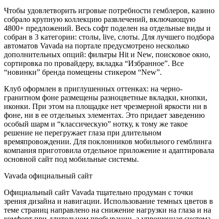
Чтобы удовлетворить игровые потребности гемблеров, казино
собрало крупную коллекцию развлечений, включающую
4800+ предложений. Весь софт поделен на отдельные виды и
собран в 3 категории: столы, live, слоты. Для лучшего подбора
автоматов Vavada на портале предусмотрено несколько
дополнительных опций: фильтры Hit и New, поисковое окно,
сортировка по провайдеру, вкладка “Избранное”. Все
“новинки” бренда помещены стикером “New”.
Клуб оформлен в приглушенных оттенках: на черно-
гранитном фоне размещены разноцветные вкладки, кнопки,
иконки. При этом на площадке нет чрезмерной яркости ни в
фоне, ни в ее отдельных элементах. Это придает заведению
особый шарм и “классическую” нотку, к тому же такое
решение не перегружает глаза при длительном
времяпровождении. Для поклонников мобильного гемблинга
компания приготовила отдельное приложение и адаптировала
основной сайт под мобильные системы.
Vavada официальный сайт
Официальный сайт Vavada тщательно продуман с точки
зрения дизайна и навигации. Использование темных цветов в
теме страниц направлено на снижение нагрузки на глаза и на
комфорт при длительном пребывании, а упрощенная система