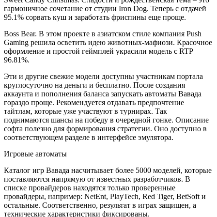
гармоничное сочетание от студии Iron Dog. Теперь с отдачей
95.1% сорвать куш и заработать фриспины еще проще.
Boss Bear. В этом проекте в азиатском стиле компания Push
Gaming решила осветить идею животных-мафиози. Красочное
оформление и простой геймплей украсили модель с RTP
96.81%.
Эти и другие свежие модели доступны участникам портала
круглосуточно на деньги и бесплатно. После создания
аккаунта и пополнения баланса запускать автоматы Вавада
гораздо проще. Рекомендуется отдавать предпочтение
тайтлам, которые уже участвуют в турнирах. Так
поднимаются шансы на победу в очередной гонке. Описание
софта полезно для формирования стратегии. Оно доступно в
соответствующем разделе в интерфейсе эмулятора.
Игровые автоматы
Каталог игр Вавада насчитывает более 5000 моделей, которые
поставляются напрямую от известных разработчиков. В
списке провайдеров находятся только проверенные
провайдеры, например: NetEnt, PlayTech, Red Tiger, BetSoft и
остальные. Соответственно, результат в играх защищен, а
технические характеристики фиксированы.