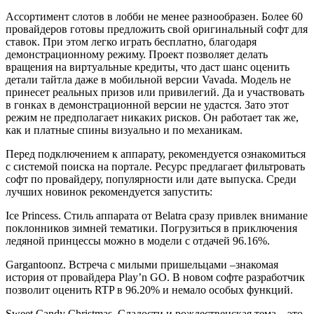
Ассортимент слотов в лобби не менее разнообразен. Более 60
провайдеров готовы предложить свой оригинальный софт для
ставок. При этом легко играть бесплатно, благодаря
демонстрационному режиму. Проект позволяет делать
вращения на виртуальные кредиты, что даст шанс оценить
детали тайтла даже в мобильной версии Vavada. Модель не
принесет реальных призов или привилегий. Да и участвовать
в гонках в демонстрационной версии не удастся. Зато этот
режим не предполагает никаких рисков. Он работает так же,
как и платные спины визуально и по механикам.
Перед подключением к аппарату, рекомендуется ознакомиться
с системой поиска на портале. Ресурс предлагает фильтровать
софт по провайдеру, популярности или дате выпуска. Среди
лучших новинок рекомендуется запустить:
Ice Princess. Стиль аппарата от Belatra сразу привлек внимание
поклонников зимней тематики. Погрузиться в приключения
ледяной принцессы можно в модели с отдачей 96.16%.
Gargantoonz. Встреча с милыми пришельцами –знакомая
история от провайдера Play’n GO. В новом софте разработчик
позволит оценить RTP в 96.20% и немало особых функций.
Sweet Candy Christmas. Сладости и рождественская тема – это