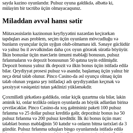
sayda kazino oyunlarıdır. Pulsuz oyuna gəldikdə, əlbəttə ki,
mülayim bir təcrübə üçün olmayacaqsınız.
Miladdan əvvəl hansı sətir
Mütəxəssislərin kazinonun keyfiyyətini nəzərdən keçirərkən
tapdıqları əsas problem, seçim üçün oyunların mövcudluğu və
bunların oyunçular üçün uyğun olub-olmaması idi. Sənaye güclüdür
və yalnız bu il əvvəlkindən daha çox oyun görərək sürətlə böyüyür.
İlkin bonuslar üçün mərclərin ümumi məbləği bonusun, pulsuz
fırlanmaların və depozit bonusunun 50 qatına təyin edilmişdir.
Depozit bonusu yalnız ilk depozit və ilkin bonus üçün istifadə edilə
bilər. Qeydiyyat prosesi pulsuz və asandır, başlamaq üçün yalnız bir
neçə detal tələb olunur. Pinco Casino-da əsl oyunçu olmaq üçün
tələb olunan yeganə şey istifadəçi adı qeydiyyatdan keçmək və
şəxsiyyət vəsiqənizi tutan şəklinizi yükləməkdir.
Çoxmillətli şirkətlərə gəldikdə, onlar kiçik qızartma ola bilər, lakin
əminik ki, onlar tezliklə onlayn oyunlarda ən böyük adlardan birinə
çevriləcəklər. Pinco Casino-da xoş gəlmisiniz paketi 100 pulsuz
fırlanma və 25 dollar pulsuz kreditlə gəlir, depozitsiz bonus isə 50
pulsuz fırlanma və 200 pulsuz kreditdir. İlk iki bonus üçün mərc
tələbləri bonus məbləğinin 50 katıdır və onların bitmə tarixləri də 3
gündür. Pulsuz fırlanma uduşları bingo oyunlarında istifadə edilə