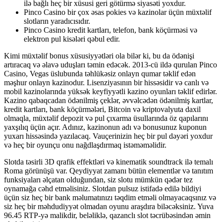
ilə bağlı heç bir xüsusi geri götürmə siyasəti yoxdur.
Pinco Casino bir çox əsas pokies və kazinolar üçün müxtəlif
slotların yaradıcısıdır.
Pinco Casino kredit kartları, telefon, bank köçürməsi və
elektron pul kisələri qəbul edir.
Kimi müxtəlif bonus xüsusiyyətləri ola bilər ki, bu da ödənişi
artıracaq və əlavə uduşları təmin edəcək. 2013-cü ildə qurulan Pinco
Casino, Vegas üslubunda təhlükəsiz onlayn qumar təklif edən
məşhur onlayn kazinodur. Lisenziyasının bir hissəsidir və canlı və
mobil kazinolarında yüksək keyfiyyətli kazino oyunları təklif edirlər.
Kazino qabaqcadan ödənilmiş çeklər, əvvəlcədən ödənilmiş kartlar,
kredit kartları, bank köçürmələri, Bitcoin və kriptovalyuta daxil
olmaqla, müxtəlif depozit və pul çıxarma üsullarında öz qapılarını
yaxşılıq üçün açır. Adınız, kazinonun adı və bonusunuz kuponun
yuxarı hissəsində yazılacaq. Vauçerinizin heç bir pul dəyəri yoxdur
və heç bir oyunçu onu nağdlaşdırmaq istəməməlidir.
Slotda təsirli 3D qrafik effektləri və kinematik soundtrack ilə temalı
Roma görünüşü var. Qeydiyyat zamanı bütün elementlər və tanıtım
funksiyaları əlçatan olduğundan, siz slotu mümkün qədər tez
oynamağa cəhd etməlisiniz. Slotdan pulsuz istifadə edilə bildiyi
üçün siz heç bir bank məlumatınızı təqdim etməli olmayacaqsınız və
siz heç bir məhdudiyyət olmadan oyunu araşdıra biləcəksiniz. Yuva
96.45 RTP-yə malikdir, beləliklə, qazanclı slot təcrübəsindən əmin