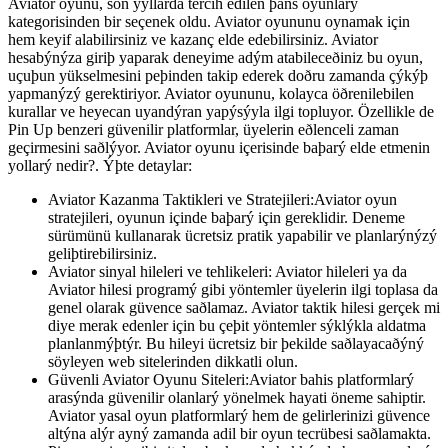
Aviator oyunu, son yýllarda tercih edilen þans oyunlarý
kategorisinden bir seçenek oldu. Aviator oyununu oynamak için
hem keyif alabilirsiniz ve kazanç elde edebilirsiniz. Aviator
hesabýnýza giriþ yaparak deneyime adým atabileceðiniz bu oyun,
uçuþun yükselmesini peþinden takip ederek doðru zamanda çýkýþ
yapmanýzý gerektiriyor. Aviator oyununu, kolayca öðrenilebilen
kurallar ve heyecan uyandýran yapýsýyla ilgi topluyor. Özellikle de
Pin Up benzeri güvenilir platformlar, üyelerin eðlenceli zaman
geçirmesini saðlýyor. Aviator oyunu içerisinde baþarý elde etmenin
yollarý nedir?. Ýþte detaylar:
Aviator Kazanma Taktikleri ve Stratejileri:Aviator oyun
stratejileri, oyunun içinde baþarý için gereklidir. Deneme
sürümünü kullanarak ücretsiz pratik yapabilir ve planlarýnýzý
geliþtirebilirsiniz.
Aviator sinyal hileleri ve tehlikeleri: Aviator hileleri ya da
Aviator hilesi programý gibi yöntemler üyelerin ilgi toplasa da
genel olarak güvence saðlamaz. Aviator taktik hilesi gerçek mi
diye merak edenler için bu çeþit yöntemler sýklýkla aldatma
planlanmýþtýr. Bu hileyi ücretsiz bir þekilde saðlayacaðýný
söyleyen web sitelerinden dikkatli olun.
Güvenli Aviator Oyunu Siteleri:Aviator bahis platformlarý
arasýnda güvenilir olanlarý yönelmek hayati öneme sahiptir.
Aviator yasal oyun platformlarý hem de gelirlerinizi güvence
altýna alýr ayný zamanda adil bir oyun tecrübesi saðlamakta.