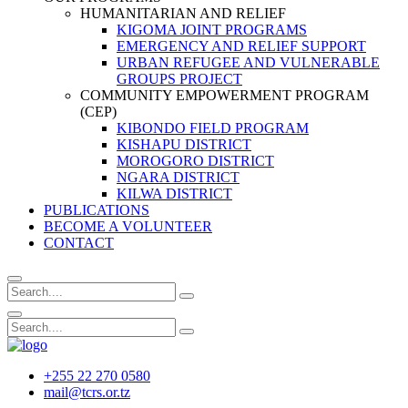
HUMANITARIAN AND RELIEF
KIGOMA JOINT PROGRAMS
EMERGENCY AND RELIEF SUPPORT
URBAN REFUGEE AND VULNERABLE
GROUPS PROJECT
COMMUNITY EMPOWERMENT PROGRAM
(CEP)
KIBONDO FIELD PROGRAM
KISHAPU DISTRICT
MOROGORO DISTRICT
NGARA DISTRICT
KILWA DISTRICT
PUBLICATIONS
BECOME A VOLUNTEER
CONTACT
+255 22 270 0580
mail@tcrs.or.tz