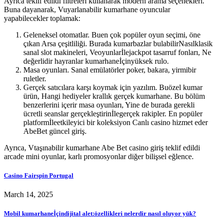
Ayrıca teklif edildi filtreleri kullanarak modern arama seçenekleri.
Buna dayanarak, Vuyarlanabilir kumarhane oyuncular
yapabilecekler toplamak:
Geleneksel otomatlar. Buen çok popüler oyun seçimi, öne
çıkan Arsa çeşitliliği. Burada kumarbazlar bulabilirNasılklasik
sanal slot makineleri, Veoyunlarİlejackpot tasarruf fonları, Ne
değerlidir hayranlar kumarhaneİçinyüksek rulo.
Masa oyunları. Sanal emülatörler poker, bakara, yirmibir
ruletler.
Gerçek satıcılara karşı koymak için yazılım. Buözel kumar
ürün, Hangi hediyeler krallık gerçek kumarhane. Bu bölüm
benzerlerini içerir masa oyunları, Yine de burada gerekli
ücretli seanslar gerçekleştirinİlegerçek rakipler. En popüler
platformİleetkileyici bir koleksiyon Canlı casino hizmet eder
AbeBet güncel giriş.
Ayrıca, Vtaşınabilir kumarhane Abe Bet casino giriş teklif edildi
arcade mini oyunlar, karlı promosyonlar diğer bilişsel eğlence.
Casino Fairspin Portugal
March 14, 2025
Mobil kumarhaneİçindijital alet:özellikleri nelerdir nasıl oluyor yük?