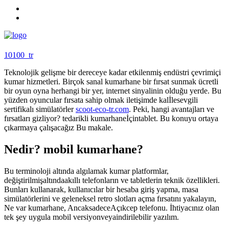
10100_tr
Teknolojik gelişme bir dereceye kadar etkilenmiş endüstri çevrimiçi
kumar hizmetleri. Birçok sanal kumarhane bir fırsat sunmak ücretli
bir oyun oyna herhangi bir yer, internet sinyalinin olduğu yerde. Bu
yüzden oyuncular fırsata sahip olmak iletişimde kalİlesevgili
sertifikalı simülatörler
scoot-eco-tr.com
. Peki, hangi avantajları ve
fırsatları gizliyor? tedarikli kumarhaneİçintablet. Bu konuyu ortaya
çıkarmaya çalışacağız Bu makale.
Nedir? mobil kumarhane?
Bu terminoloji altında algılamak kumar platformlar,
değiştirilmişaltındaakıllı telefonların ve tabletlerin teknik özellikleri.
Bunları kullanarak, kullanıcılar bir hesaba giriş yapma, masa
simülatörlerini ve geleneksel retro slotları açma fırsatını yakalayın,
Ne var kumarhane, AncaksadeceAçıkcep telefonu. İhtiyacınız olan
tek şey uygula mobil versiyonveyaindirilebilir yazılım.