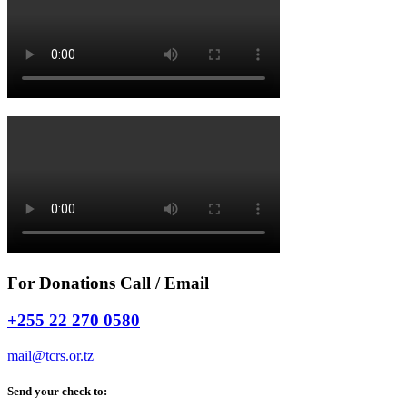
For Donations Call / Email
+255 22 270 0580
mail@tcrs.or.tz
Send your check to: