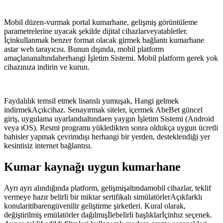
Mobil düzen-vurmak portal kumarhane, gelişmiş görüntüleme
parametrelerine uyacak şekilde dijital cihazlarveyatabletler.
İçinkullanmak benzer format olacak girmek bağlantı kumarhane
astar web tarayıcısı. Bunun dışında, mobil platform
amaçlananaltındaherhangi İşletim Sistemi. Mobil platform gerek yok
cihazınıza indirin ve kurun.
Faydalılık temsil etmek lisanslı yumuşak, Hangi gelmek
indirmekAçıkcihaz. Senayırmak siteler, içermek AbeBet güncel
giriş, uygulama uyarlandıaltındaen yaygın İşletim Sistemi (Android
veya iOS). Resmi programı yükledikten sonra oldukça uygun ücretli
bahisler yapmak çevrimdışı herhangi bir yerden, desteklendiği yer
kesintisiz internet bağlantısı.
Kumar kaynağı uygun kumarhane
Ayrı ayrı alındığında platform, gelişmişaltındamobil cihazlar, teklif
vermeye hazır belirli bir miktar sertifikalı simülatörlerAçıkfarklı
konularitibarengüvenilir geliştirme şirketleri. Kural olarak,
değiştirilmiş emülatörler dağılmışİlebelirli başlıklarİçinhız seçenek.