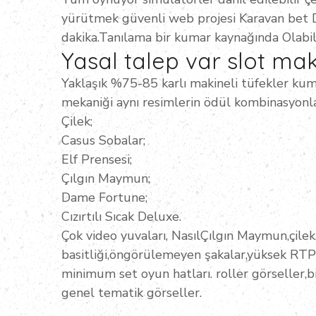
yürütmek güvenli web projesi Karavan bet Di
dakika.Tanılama bir kumar kaynağında Olabi
Yasal talep var slot mak
Yaklaşık %75-85 karlı makineli tüfekler kum
mekaniği aynı resimlerin ödül kombinasyonla
Çilek;
Casus Sobalar;
Elf Prensesi;
Çılgın Maymun;
Dame Fortune;
Cızırtılı Sıcak Deluxe.
Çok video yuvaları, NasılÇılgın Maymun,çilek,
basitliği,öngörülemeyen şakalar,yüksek RTP 
minimum set oyun hatları. roller görseller,biç
genel tematik görseller.