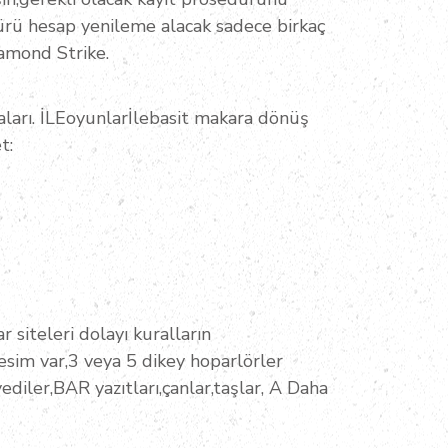
dürü hesap yenileme alacak sadece birkaç
amond Strike.
aları. İLEoyunlarİlebasit makara dönüş
t:
 siteleri dolayı kuralların
esim var,3 veya 5 dikey hoparlörler
yediler,BAR yazıtları,çanlar,taşlar, A Daha