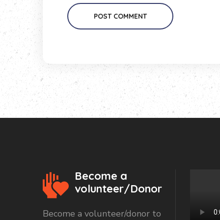
POST COMMENT
Become a
volunteer/Donor
Become a volunteer/donor to