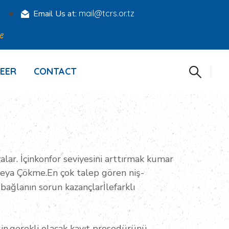
0
Email Us at:
mail@tcrs.or.tz
e
EER
CONTACT
alar. İçinkonfor seviyesini arttırmak kumar
veya Çökme.En çok talep gören niş-
ağlanın sorun kazançlarİlefarklı
şin,gerekli olacak kayıt prosedürünü