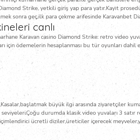
amond Strike, yetkili giriş yap para yatır.Kayıt prose
lmek sonra geç,ilk para çekme arifesinde Karavanbet Di
ineleri canlı
arhane Karavan casino Diamond Strike: retro video yuv
rı için ödemelerin hesaplanması bu tür oyunları dahil e
Kasalar,başlatmak büyük ilgi arasında ziyaretçiler kumar
seviyeleri.Çoğu durumda klasik video yuvaları 3 satır r
imlendirici ücretli diziler,üreticiler içerecek meyveler,