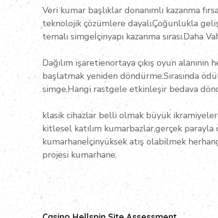
Veri kumar başlıklar donanımlı kazanma fırsa
teknolojik çözümlere dayalı.Çoğunlukla geli
temalı simgeİçinyapı kazanma sırası.Daha Va
Dağılım işaretienortaya çıkış oyun alanının 
başlatmak yeniden döndürme.Sırasında ödül aşa
simge,Hangi rastgele etkinleşir bedava döndü
klasik cihazlar belli olmak büyük ikramiyele
kitlesel katılım kumarbazlar,gerçek parayl
kumarhaneİçinyüksek atış olabilmek herhang
projesi kumarhane.
Casino Hellspin Site Assessment