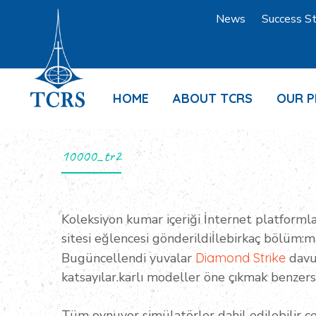
News
Success St
HOME
ABOUT TCRS
OUR 
10000_tr2
Koleksiyon kumar içeriği İnternet platformla
sitesi eğlencesi gönderildiİlebirkaç bölüm:
Bugüncellendi yuvalar
Diamond Strike
davul
katsayılar.karlı modeller öne çıkmak benzersi
Tüm oynuyor simülatörler dahil edilebilir çe