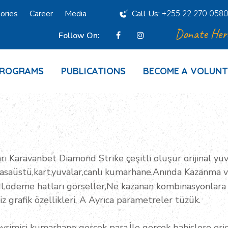
ories
Career
Media
Call Us:
+255 22 270 058
Donate Her
Follow On:
PROGRAMS
PUBLICATIONS
BECOME A VOLUNT
rı Karavanbet Diamond Strike çeşitli oluşur orijinal yuv
masaüstü,kart,yuvalar,canlı kumarhane,Anında Kazanma 
,ödeme hatları görseller,Ne kazanan kombinasyonlara b
z grafik özellikleri, A Ayrıca parametreler tüzük.
vrimiçi kumarhane gerçek para.İle gerçek bahislere eri