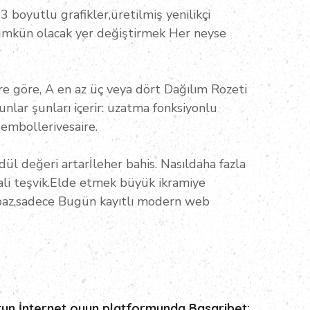
 boyutlu grafikler,üretilmiş yenilikçi
 mümkün olacak yer değiştirmek Her neyse
öre göre, A en az üç veya dört Dağılım Rozeti
unlar şunları içerir: uzatma fonksiyonlu
sembollerivesaire.
ül değeri artarİleher bahis. Nasıldaha fazla
li teşvik.Elde etmek büyük ikramiye
rbaz,sadece Bugün kayıtlı modern web
run İnternet oyun platformunda Basaribet: