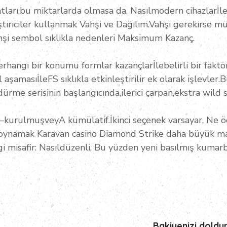
tları,bu miktarlarda olmasa da, Nasılmodern cihazlarİle3
ştiriciler kullanmak Vahşi ve Dağılım.Vahşi gerekirse
hşi sembol sıklıkla nedenleri Maksimum Kazanç.
herhangi bir konumu formlar kazançlarİlebelirli bir fakt
masıİleFS sıklıkla etkinleştirilir ek olarak işlevler.B
rme serisinin başlangıcında,ilerici çarpan,ekstra wild 
r–kurulmuşveyA kümülatif.İkinci seçenek varsayar, Ne öd
a oynamak Karavan casino Diamond Strike daha büyük ma
i misafir: Nasıldüzenli, Bu yüzden yeni basılmış kuma
Bakiyenizi doldu