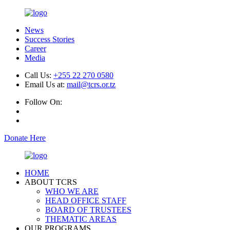
News
Success Stories
Career
Media
Call Us:
+255 22 270 0580
Email Us at:
mail@tcrs.or.tz
Follow On:
Donate Here
HOME
ABOUT TCRS
WHO WE ARE
HEAD OFFICE STAFF
BOARD OF TRUSTEES
THEMATIC AREAS
OUR PROGRAMS