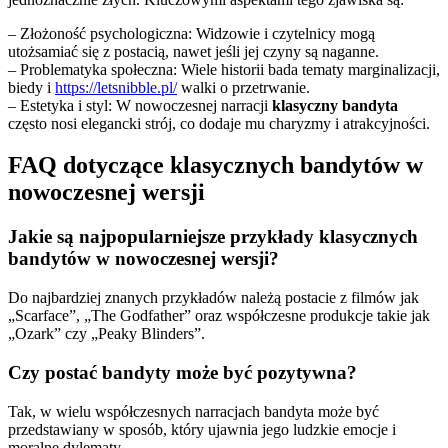
– Złożoność psychologiczna: Widzowie i czytelnicy mogą
utożsamiać się z postacią, nawet jeśli jej czyny są naganne.
– Problematyka społeczna: Wiele historii bada tematy marginalizacji,
biedy i
https://letsnibble.pl/
walki o przetrwanie.
– Estetyka i styl: W nowoczesnej narracji
klasyczny bandyta
często nosi elegancki strój, co dodaje mu charyzmy i atrakcyjności.
FAQ dotyczące klasycznych bandytów w
nowoczesnej wersji
Jakie są najpopularniejsze przykłady klasycznych
bandytów w nowoczesnej wersji?
Do najbardziej znanych przykładów należą postacie z filmów jak
„Scarface”, „The Godfather” oraz współczesne produkcje takie jak
„Ozark” czy „Peaky Blinders”.
Czy postać bandyty może być pozytywna?
Tak, w wielu współczesnych narracjach bandyta może być
przedstawiany w sposób, który ujawnia jego ludzkie emocje i
moralne dylematy.