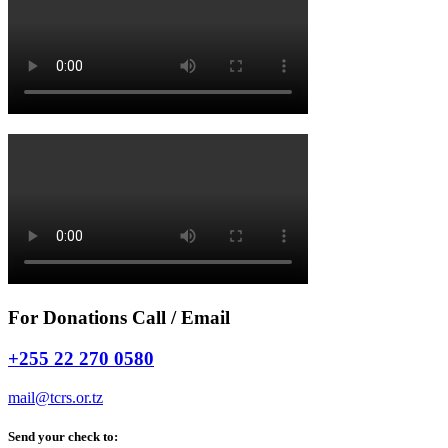
For Donations Call / Email
+255 22 270 0580
mail@tcrs.or.tz
Send your check to: