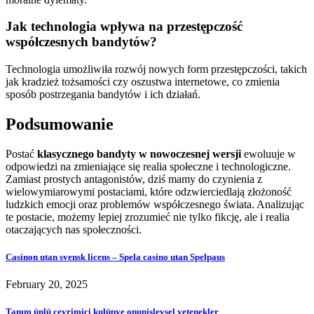
Jak technologia wpływa na przestępczość
współczesnych bandytów?
Technologia umożliwiła rozwój nowych form przestępczości, takich
jak kradzież tożsamości czy oszustwa internetowe, co zmienia
sposób postrzegania bandytów i ich działań.
Podsumowanie
Postać
klasycznego bandyty w nowoczesnej wersji
ewoluuje w
odpowiedzi na zmieniające się realia społeczne i technologiczne.
Zamiast prostych antagonistów, dziś mamy do czynienia z
wielowymiarowymi postaciami, które odzwierciedlają złożoność
ludzkich emocji oraz problemów współczesnego świata. Analizując
te postacie, możemy lepiej zrozumieć nie tylko fikcję, ale i realia
otaczających nas społeczności.
Casinon utan svensk licens – Spela casino utan Spelpaus
February 20, 2025
Tanım ünlü çevrimiçi kulüpve onunişlevsel yetenekler