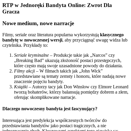
RTP w Jednoręki Bandyta Online: Zwrot Dla
Gracza
Nowe medium, nowe narracje
Filmy, seriale oraz literatura popularna wykorzystują
klasycznego
bandytę w nowoczesnej wersji
, aby przyciągnąć uwagę widza lub
czytelnika. Przykłady to:
Seriale kryminalne
– Produkcje takie jak „Narcos” czy
„Breaking Bad” ukazują złożoność postaci przestępczych,
które często mają swoje uzasadnione powody do działania.
Filmy akcji
– W filmach takich jak „John Wick”
przedstawiane są tematy zemsty i honoru, które nadają nowe
znaczenie pojęciu bandyty.
Książki
– Autorzy tacy jak Don Winslow czy Elmore Leonard
tworzą bohaterów, którzy balansują pomiędzy dobrem a złem,
oferując skomplikowane narracje.
Dlaczego nowoczesny bandyta jest fascynujący?
Interesująca jest predylekcja współczesnych twórców do
przedstawiania bandytów jako postaci tragicznych, a nie
jednoznacznie złych. Kluczowymi aspektami tego zjawiska są: