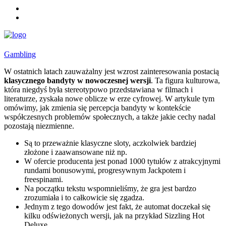
Gambling
W ostatnich latach zauważalny jest wzrost zainteresowania postacią
klasycznego bandyty w nowoczesnej wersji
. Ta figura kulturowa,
która niegdyś była stereotypowo przedstawiana w filmach i
literaturze, zyskała nowe oblicze w erze cyfrowej. W artykule tym
omówimy, jak zmienia się percepcja bandyty w kontekście
współczesnych problemów społecznych, a także jakie cechy nadal
pozostają niezmienne.
Są to przeważnie klasyczne sloty, aczkolwiek bardziej
złożone i zaawansowane niż np.
W ofercie producenta jest ponad 1000 tytułów z atrakcyjnymi
rundami bonusowymi, progresywnym Jackpotem i
freespinami.
Na początku tekstu wspomnieliśmy, że gra jest bardzo
zrozumiała i to całkowicie się zgadza.
Jednym z tego dowodów jest fakt, że automat doczekał się
kilku odświeżonych wersji, jak na przykład Sizzling Hot
Deluxe.