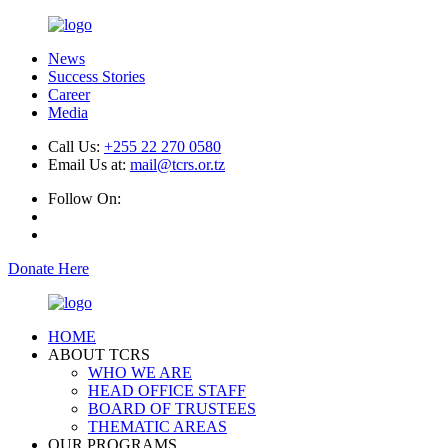
News
Success Stories
Career
Media
Call Us:
+255 22 270 0580
Email Us at:
mail@tcrs.or.tz
Follow On:
Donate Here
HOME
ABOUT TCRS
WHO WE ARE
HEAD OFFICE STAFF
BOARD OF TRUSTEES
THEMATIC AREAS
OUR PROGRAMS