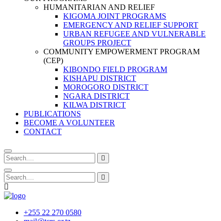
HUMANITARIAN AND RELIEF
KIGOMA JOINT PROGRAMS
EMERGENCY AND RELIEF SUPPORT
URBAN REFUGEE AND VULNERABLE
GROUPS PROJECT
COMMUNITY EMPOWERMENT PROGRAM
(CEP)
KIBONDO FIELD PROGRAM
KISHAPU DISTRICT
MOROGORO DISTRICT
NGARA DISTRICT
KILWA DISTRICT
PUBLICATIONS
BECOME A VOLUNTEER
CONTACT
+255 22 270 0580