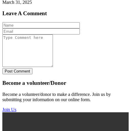
March 31, 2025
Leave A Comment
Post Comment
Become a volunteer/Donor
Become a volunteer/donor to make a difference. Join us by
submitting your information on our online form.
Join Us