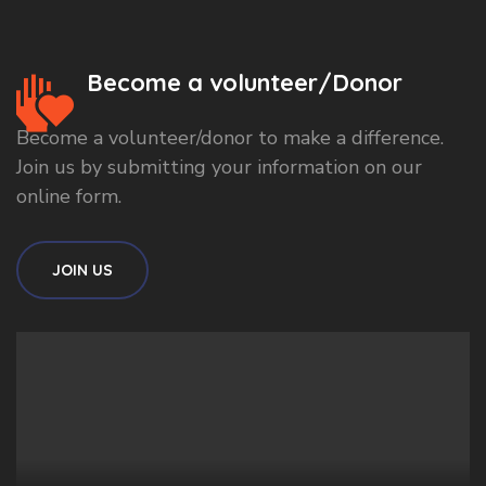
Become a volunteer/Donor
Become a volunteer/donor to make a difference.
Join us by submitting your information on our
online form.
JOIN US