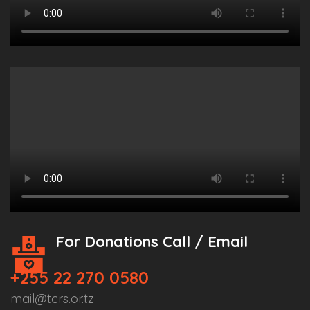
For Donations Call / Email
+255 22 270 0580
mail@tcrs.or.tz