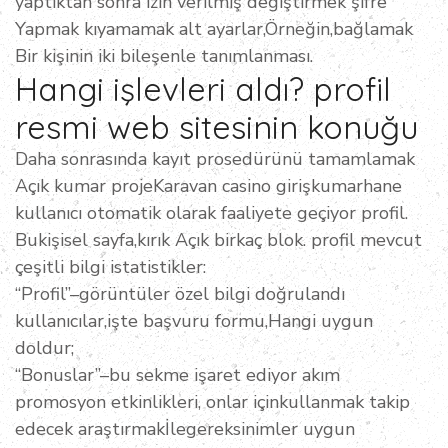
yaptıktan sonra izin verilmiş değiştirmek şifre
Yapmak kıyamamak alt ayarlar,Örneğin,bağlamak
Bir kişinin iki bileşenle tanımlanması.
Hangi işlevleri aldı? profil
resmi web sitesinin konuğu
Daha sonrasında kayıt prosedürünü tamamlamak
Açık kumar projeKaravan casino girişkumarhane
kullanıcı otomatik olarak faaliyete geçiyor profil.
Bukişisel sayfa,kırık Açık birkaç blok. profil mevcut
çeşitli bilgi istatistikler:
“Profil”–görüntüler özel bilgi doğrulandı
kullanıcılar,işte başvuru formu,Hangi uygun
doldur;
“Bonuslar”–bu sekme işaret ediyor akım
promosyon etkinlikleri, onlar içinkullanmak takip
edecek araştırmakİlegereksinimler uygun