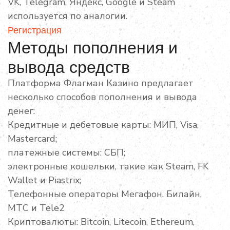
VK, Telegram, Яндекс, Google и Steam
используется по аналогии.
Регистрация
Методы пополнения и
вывода средств
Платформа Флагман Казино предлагает
несколько способов пополнения и вывода
денег:
Кредитные и дебетовые карты: МИП, Visa,
Mastercard;
платежные системы: СБП;
электронные кошельки, такие как Steam, FK
Wallet и Piastrix;
Телефонные операторы Мегафон, Билайн,
МТC и Tele2
Криптовалюты: Bitcoin, Litecoin, Ethereum,