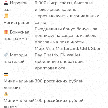
Игровой
6 000+ игр: слоты, быстрые
зал
игры, живое казино
Через аккаунты в социальных
Регистрация
сетях
Ежедневный бонус, бонусы за
Бонусная
подписку на соцсети, кэшбэк,
программа
программа лояльности
Мир, Visa, Mastercard, СБП, Sber
Методы
Pay, Piastrix, FK Wallet,
платежей
мобильные операторы,
криптовалюта
Минимальный
300 российских рублей
депозит
Минимальный
100 российских рублей
вывод