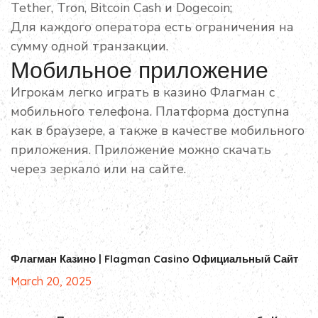
Tether, Tron, Bitcoin Cash и Dogecoin;
Для каждого оператора есть ограничения на
сумму одной транзакции.
Мобильное приложение
Игрокам легко играть в казино Флагман с
мобильного телефона. Платформа доступна
как в браузере, а также в качестве мобильного
приложения. Приложение можно скачать
через зеркало или на сайте.
Флагман Казино | Flagman Casino Официальный Сайт
March 20, 2025