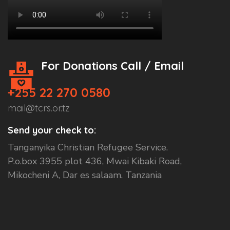
For Donations Call / Email
+255 22 270 0580
mail@tcrs.or.tz
Send your check to:
Tanganyika Christian Refugee Service.
P.o.box 3955 plot 436, Mwai Kibaki Road,
Mikocheni A, Dar es salaam. Tanzania