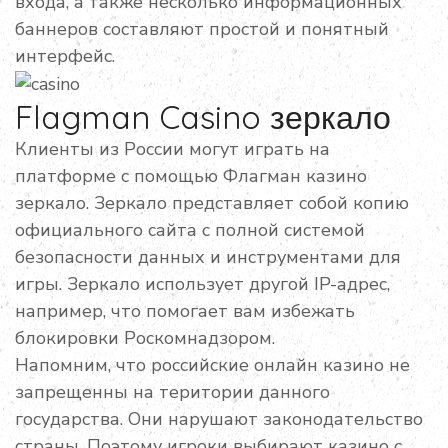
входа, а также несколько информационных
баннеров составляют простой и понятный
интерфейс.
Flagman Casino зеркало
Клиенты из России могут играть на
платформе с помощью Флагман казино
зеркало. Зеркало представляет собой копию
официального сайта с полной системой
безопасности данных и инструментами для
игры. Зеркало использует другой IP-адрес,
например, что помогает вам избежать
блокировки Роскомнадзором.
Напомним, что российские онлайн казино не
запрещенны на територии данного
государства. Они нарушают законодательство
страны. Поэтому игроки выбирают казино с