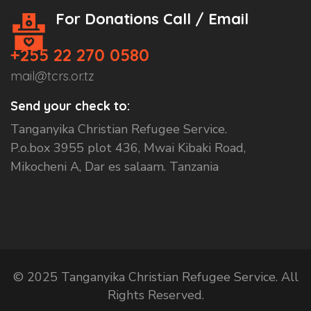
For Donations Call / Email
+255 22 270 0580
mail@tcrs.or.tz
Send your check to:
Tanganyika Christian Refugee Service.
P.o.box 3955 plot 436, Mwai Kibaki Road,
Mikocheni A, Dar es salaam. Tanzania
© 2025 Tanganyika Christian Refugee Service. All
Rights Reserved.