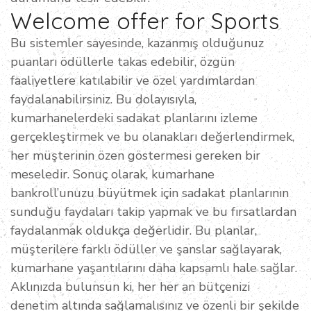
Welcome offer for Sports
Bu sistemler sayesinde, kazanmış olduğunuz
puanları ödüllerle takas edebilir, özgün
faaliyetlere katılabilir ve özel yardımlardan
faydalanabilirsiniz. Bu dolayısıyla,
kumarhanelerdeki sadakat planlarını izleme
gerçekleştirmek ve bu olanakları değerlendirmek,
her müşterinin özen göstermesi gereken bir
meseledir. Sonuç olarak, kumarhane
bankroll’unuzu büyütmek için sadakat planlarının
sunduğu faydaları takip yapmak ve bu fırsatlardan
faydalanmak oldukça değerlidir. Bu planlar,
müşterilere farklı ödüller ve şanslar sağlayarak,
kumarhane yaşantılarını daha kapsamlı hale sağlar.
Aklınızda bulunsun ki, her her an bütçenizi
denetim altında sağlamalısınız ve özenli bir şekilde