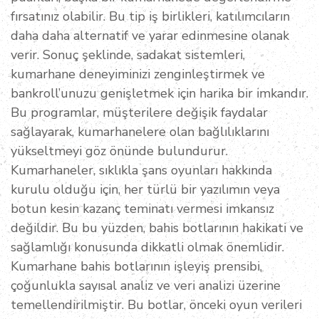
fırsatınız olabilir. Bu tip iş birlikleri, katılımcıların
daha daha alternatif ve yarar edinmesine olanak
verir. Sonuç şeklinde, sadakat sistemleri,
kumarhane deneyiminizi zenginleştirmek ve
bankroll’unuzu genişletmek için harika bir imkandır.
Bu programlar, müşterilere değişik faydalar
sağlayarak, kumarhanelere olan bağlılıklarını
yükseltmeyi göz önünde bulundurur.
Kumarhaneler, sıklıkla şans oyunları hakkında
kurulu olduğu için, her türlü bir yazılımın veya
botun kesin kazanç teminatı vermesi imkansız
değildir. Bu bu yüzden, bahis botlarının hakikati ve
sağlamlığı konusunda dikkatli olmak önemlidir.
Kumarhane bahis botlarının işleyiş prensibi,
çoğunlukla sayısal analiz ve veri analizi üzerine
temellendirilmiştir. Bu botlar, önceki oyun verileri