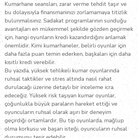
Kumarhane seansları, zarar verme tehdit taşır ve
bu dolayısıyla finansmanınızı zorlamamaya titizlik
bulunmalısınız. Sadakat programlarının sunduğu
avantajları en mükemmel şekilde gözden geçirmek
için, hangi oyunların kredi kazandırdığını anlamak
önemlidir. Kimi kumarhaneler, belirli oyunlar için
daha fazla puan temin ederken, başkaları için daha
kısıtlı kredi verebilir.
Bu yazıda, yüksek tehlikeli kumar oyunlarında
ruhsal taktikler ve stres altında nasıl rahat
durulacağı üzerine detaylı bir inceleme icra
edeceğiz. Yüksek risk taşıyan kumar oyunlar,
çoğunlukla büyük paraların hareket ettiği ve
oyuncuların ruhsal olarak aşırı bir deneyim
geçirdiği ortamlardır. Bu tip oyunlarda, mağlup
olma korkusu ve başarı isteği, oyuncuların ruhsal
durumunu tesir edebilir.