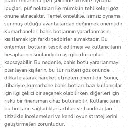
platformlarında gizli şeklinde aktivite oynama
ipuçları, püf noktaları ile mümkün tehlikeleri göz
önüne alınacaktır. Temel öncelikle, isimsiz oynama
sunmuş olduğu avantajlardan değinmek önemlidir.
Kumarhaneler, bahis botlarının yararlanmasını
kısıtlamak için farklı tedbirler almaktadır. Bu
önlemler, botların tespit edilmesi ve kullanıcıların
hesaplarının sonlandırılması gibi durumları
kapsayabilir. Bu nedenle, bahis botu yararlanmayı
planlayan kişilerin, bu tür riskleri göz önünde
dikkate alarak hareket etmeleri önemlidir. Sonuç
itibariyle, kumarhane bahis botları, bazı kullanıcılar
için ilgi çekici bir seçenek olabilirken, diğerleri için
riskli bir finansman cihaz bulunabilir. Kullanıcıların,
bu botların sağladıkları artıları ve handikapları
titizlikle incelemeleri ve kendi oyun stratejilerini
geliştirmeleri zorunludur.