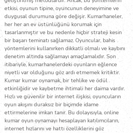
geliştirilmiş metodlardır. Ancak, bu yöntemlerin
etkisi, oyunun tipine, oyuncunun deneyimine ve
duygusal durumuna göre değişir. Kumarhaneler,
her her an ev üstünlüğünü korumak için
tasarlanmıştır ve bu nedenle hiçbir strateji kesin
bir başarı teminatı sağlamaz. Oyuncular, bahis
yöntemlerini kullanırken dikkatli olmalı ve kaybını
denetim altında sağlamayı amaçlamalıdır. Son
itibariyle, kumarhanelerdeki oyunların eğlence
niyetli var olduğunu göz ardı etmemek kritiktir.
Kumar kumar oynamak, bir tehlike ve ödül
etkinliğidir ve kaybetme ihtimali her daima vardır.
Hızlı ve güvenilir bir internet ilişkisi, oyuncuların
oyun akışını duraksız bir biçimde idame
ettirmelerine imkan tanır. Bu dolayısıyla, online
kumar oyun oynamayı hesaplayan katılımcıların,
internet hızlarını ve hattı özelliklerini göz