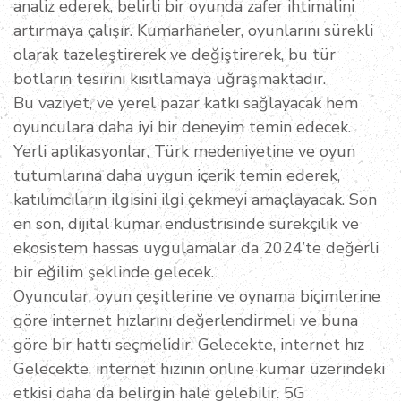
analiz ederek, belirli bir oyunda zafer ihtimalini
artırmaya çalışır. Kumarhaneler, oyunlarını sürekli
olarak tazeleştirerek ve değiştirerek, bu tür
botların tesirini kısıtlamaya uğraşmaktadır.
Bu vaziyet, ve yerel pazar katkı sağlayacak hem
oyunculara daha iyi bir deneyim temin edecek.
Yerli aplikasyonlar, Türk medeniyetine ve oyun
tutumlarına daha uygun içerik temin ederek,
katılımcıların ilgisini ilgi çekmeyi amaçlayacak. Son
en son, dijital kumar endüstrisinde sürekçilik ve
ekosistem hassas uygulamalar da 2024’te değerli
bir eğilim şeklinde gelecek.
Oyuncular, oyun çeşitlerine ve oynama biçimlerine
göre internet hızlarını değerlendirmeli ve buna
göre bir hattı seçmelidir. Gelecekte, internet hız
Gelecekte, internet hızının online kumar üzerindeki
etkisi daha da belirgin hale gelebilir. 5G