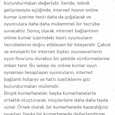
bulundurmaları değerlidir. İleride, teknik
gelişmesiyle eşliğinde, internet hızının online
kumar üzerine tesiri daha da çoğalacak ve
oyunculara daha daha mükemmel bir tecrübe
sunacaktır. Sonuç olarak, internet bağlantının
online kumar üzerindeki tesiri, oyuncuların
tecrübelerini doğru etkileyen bir bileşendir. Çabuk
ve emniyetli bir internet ilişkisi, oyunseverlerin
oyun flow’unu duraksız bir şekilde sürdürmelerine
imkan tanır. Bu sebep ile, online kumar oyun
oynamayı hesaplayan oyuncuların, internet
bağlantı hızlarını ve hattı özelliklerini göz
bulundurmaları mühimdir.
Birçok kumarhaneler, başka kumarhanelerle
ortaklık oluşturarak, müşterilere daha daha fayda
sunar. Örnek olarak, bir kumarhanede kazandığınız
puanları, başka bir kumarhanede değerlendirme