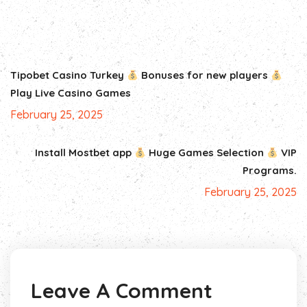
Tipobet Casino Turkey
Bonuses for new players
Play Live Casino Games
February 25, 2025
Install Mostbet app
Huge Games Selection
VIP
Programs.
February 25, 2025
Leave A Comment