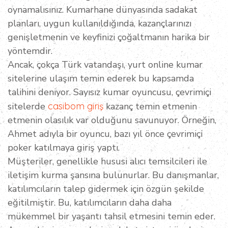
oynamalısınız. Kumarhane dünyasında sadakat
planları, uygun kullanıldığında, kazançlarınızı
genişletmenin ve keyfinizi çoğaltmanın harika bir
yöntemdir.
Ancak, çokça Türk vatandaşı, yurt online kumar
sitelerine ulaşım temin ederek bu kapsamda
talihini deniyor. Sayısız kumar oyuncusu, çevrimiçi
sitelerde
casibom giriş
kazanç temin etmenin
etmenin olasılık var olduğunu savunuyor. Örneğin,
Ahmet adıyla bir oyuncu, bazı yıl önce çevrimiçi
poker katılmaya giriş yaptı.
Müşteriler, genellikle hususi alıcı temsilcileri ile
iletişim kurma şansına bulunurlar. Bu danışmanlar,
katılımcıların talep gidermek için özgün şekilde
eğitilmiştir. Bu, katılımcıların daha daha
mükemmel bir yaşantı tahsil etmesini temin eder.