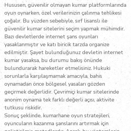
Hususen, güvenilir olmayan kumar platformlarında
oyun oynarken, özel verilerinizin çalınma tehlikesi
çoğalır. Bu yüzden sebebiyle, sırf lisanslı ile
güvenilir kumar sitelerini seçim yapmak mühimdir.
Bazı devletlerde internet şans oyunları
yasaklanmıştır ve katı biricik tarzda organize
edilmiştir. Şayet bulunduğunuz devletin internet
kumar yasaksa, bu durumu bakış önünde
bulundurarak hareketler etmelisiniz. Hukuki
sorunlarla karşılaşmamak amacıyla, bahis
oynamadan önce bölgesel yasaları gözden
geçirmek değerlidir. Çevrimiçi kumar sitelerinde
anonim oynama tek farklı değerli açısı, aktivite
tutkusu riskidir.
Sonuç şeklinde, kumarhane oyun stratejileri,
oyuncuların kazanma şanslarını artırmak için