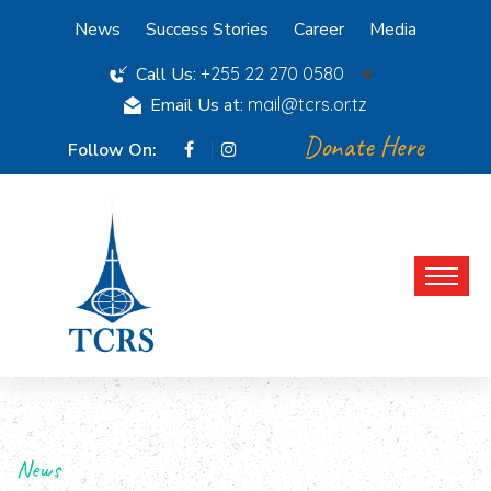
News
Success Stories
Career
Media
Call Us:
+255 22 270 0580
Email Us at:
mail@tcrs.or.tz
Donate Here
Follow On:
News