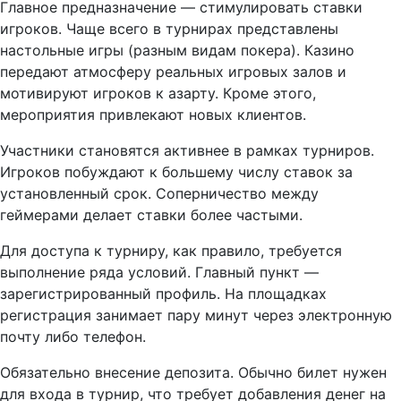
Главное предназначение — стимулировать ставки
игроков. Чаще всего в турнирах представлены
настольные игры (разным видам покера). Казино
передают атмосферу реальных игровых залов и
мотивируют игроков к азарту. Кроме этого,
мероприятия привлекают новых клиентов.
Участники становятся активнее в рамках турниров.
Игроков побуждают к большему числу ставок за
установленный срок. Соперничество между
геймерами делает ставки более частыми.
Для доступа к турниру, как правило, требуется
выполнение ряда условий. Главный пункт —
зарегистрированный профиль. На площадках
регистрация занимает пару минут через электронную
почту либо телефон.
Обязательно внесение депозита. Обычно билет нужен
для входа в турнир, что требует добавления денег на