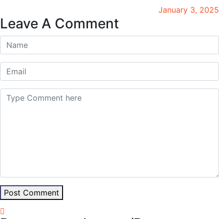
January 3, 2025
Leave A Comment
Post Comment