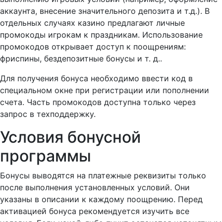
аккаунта, внесение значительного депозита и т.д.). В
отдельных случаях казино предлагают личные
промокоды игрокам к праздникам. Использование
промокодов открывает доступ к поощрениям:
фриспины, бездепозитные бонусы и т. д..
Для получения бонуса необходимо ввести код в
специальном окне при регистрации или пополнении
счета. Часть промокодов доступна только через
запрос в техподдержку.
Условия бонусной
программы
Бонусы выводятся на платежные реквизиты только
после выполнения установленных условий. Они
указаны в описании к каждому поощрению. Перед
активацией бонуса рекомендуется изучить все