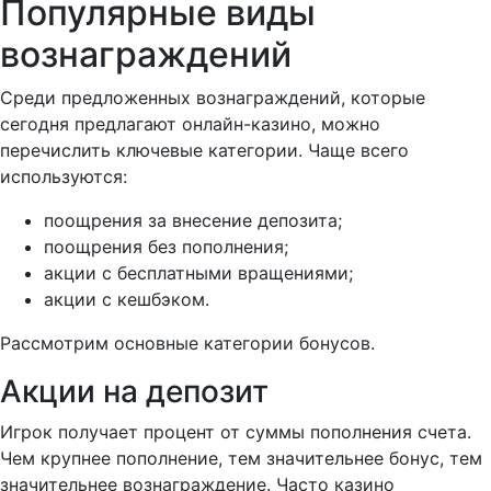
Популярные виды
вознаграждений
Среди предложенных вознаграждений, которые
сегодня предлагают онлайн-казино, можно
перечислить ключевые категории. Чаще всего
используются:
поощрения за внесение депозита;
поощрения без пополнения;
акции с бесплатными вращениями;
акции с кешбэком.
Рассмотрим основные категории бонусов.
Акции на депозит
Игрок получает процент от суммы пополнения счета.
Чем крупнее пополнение, тем значительнее бонус, тем
значительнее вознаграждение. Часто казино