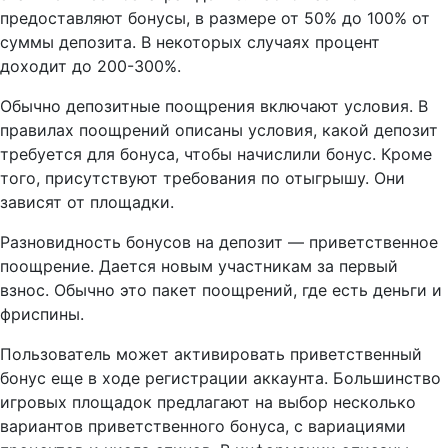
предоставляют бонусы, в размере от 50% до 100% от
суммы депозита. В некоторых случаях процент
доходит до 200-300%.
Обычно депозитные поощрения включают условия. В
правилах поощрений описаны условия, какой депозит
требуется для бонуса, чтобы начислили бонус. Кроме
того, присутствуют требования по отыгрышу. Они
зависят от площадки.
Разновидность бонусов на депозит — приветственное
поощрение. Дается новым участникам за первый
взнос. Обычно это пакет поощрений, где есть деньги и
фриспины.
Пользователь может активировать приветственный
бонус еще в ходе регистрации аккаунта. Большинство
игровых площадок предлагают на выбор несколько
вариантов приветственного бонуса, с вариациями