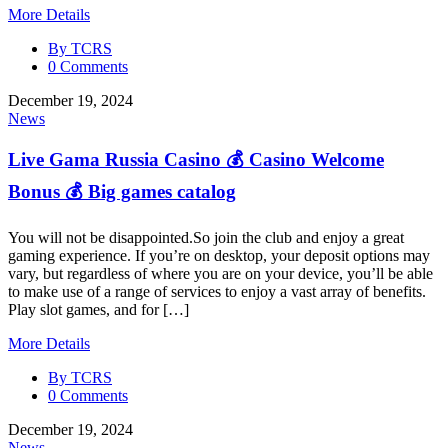
More Details
By TCRS
0 Comments
December 19, 2024
News
Live Gama Russia Casino 💰 Casino Welcome
Bonus 💰 Big games catalog
You will not be disappointed.So join the club and enjoy a great
gaming experience. If you’re on desktop, your deposit options may
vary, but regardless of where you are on your device, you’ll be able
to make use of a range of services to enjoy a vast array of benefits.
Play slot games, and for […]
More Details
By TCRS
0 Comments
December 19, 2024
News