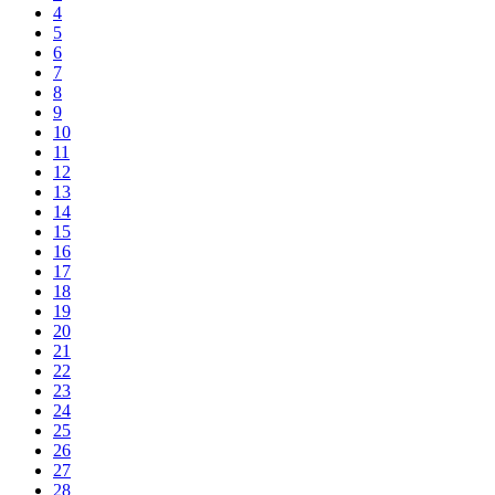
4
5
6
7
8
9
10
11
12
13
14
15
16
17
18
19
20
21
22
23
24
25
26
27
28