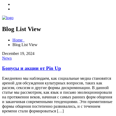
Blog List View
Home
Blog List View
December 19, 2024
News
Бонусы и акции от Pin Up
Ежедневно мы наблюдаем, как социальные медиа становятся
ареной для обсуждения культурных вопросов, таких как
расизм, сексизм и другие формы дискриминации. В данной
статье мы рассмотрим, как язык и письмо эволюционировали
на протяжении веков, начиная с самых ранних форм общения
и заканчивая современными тенденциями. Эти примитивные
формы общения постепенно развивались, и с течением
времени стали формироваться […]