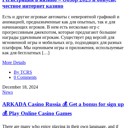
честное интернет казино
Есть и другие игровые автоматы с невероятной графикой и
анимацией, предназначенные как для опытных, так и для
начинающих игроков. В нем есть несколько игр с
прогрессивным джекпотом, которые предлагают большие
награды удачливым игрокам. Существует ряд версий для
мгновенной игры и мобильных игр, подходящих для разных
платформ. Мы оцениваем игры и приложения, используемые
как для бесплатных […]
More Details
By TCRS
0 Comments
December 18, 2024
News
ARKADA Casino Russia 💰 Get a bonus for sign up
💰 Play Online Casino Games
There are many who enjoy playing in their own language, and if