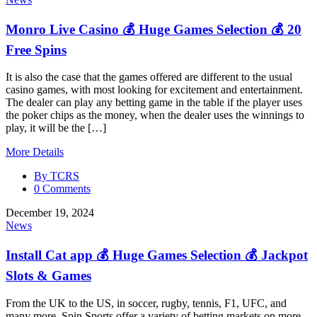
Monro Live Casino 💰 Huge Games Selection 💰 20
Free Spins
It is also the case that the games offered are different to the usual
casino games, with most looking for excitement and entertainment.
The dealer can play any betting game in the table if the player uses
the poker chips as the money, when the dealer uses the winnings to
play, it will be the […]
More Details
By TCRS
0 Comments
December 19, 2024
News
Install Cat app 💰 Huge Games Selection 💰 Jackpot
Slots & Games
From the UK to the US, in soccer, rugby, tennis, F1, UFC, and
many more, Spin Sports offer a variety of betting markets on more