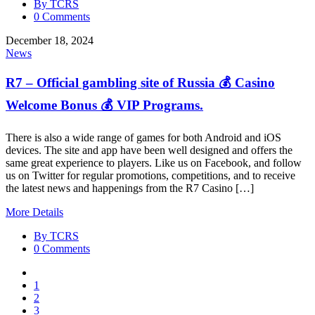
By TCRS
0 Comments
December 18, 2024
News
R7 – Official gambling site of Russia 💰 Casino
Welcome Bonus 💰 VIP Programs.
There is also a wide range of games for both Android and iOS
devices. The site and app have been well designed and offers the
same great experience to players. Like us on Facebook, and follow
us on Twitter for regular promotions, competitions, and to receive
the latest news and happenings from the R7 Casino […]
More Details
By TCRS
0 Comments
1
2
3