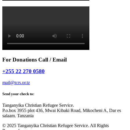
For Donations Call / Email
+255 22 270 0580
mail@tcrs.or.tz
Send your check to:
Tanganyika Christian Refugee Service.
P.o.box 3955 plot 436, Mwai Kibaki Road, Mikocheni A, Dar es
salaam. Tanzania
© 2025 Tanganyika Christian Refugee Service. All Rights