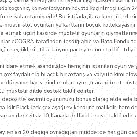
lacaq. Çıxarma əməliyyatınız həyata keçirildikdən sonra
utada seçsəniz, konvertasiyanın həyata keçirilməsi üçün 2
ə funksiyaları təmin edir! Bu, istifadəçilərə kompüterl
 müasir slot oyunları və kartların böyük kolleksiyasını t
də etmək üçün kassirdə müxtəlif oyunların qiymətləri
 oyunlar eCOGRA tərəfindən təsdiqlənib və Bata Fondu t
çün seçdikləri etibarlı oyun partnyorunun təklif etdiy
idarə etmək asandır.alov həmçinin istənilən oyun və ya 
 çox faydalı ola biləcək bir axtarış və valyuta kimi əlavə
ar dünyanın hər yerindən olan oyunçulara xidmət göstərə 
19 müxtəlif dildə dəstək təklif edirlər.
 depozitlə sevimli oyununuzu bonus olaraq əldə edə bil
erməlidir.Black Jack çox aşağı ev kənarına malikdir, həm 
zaman depozitsiz 10 Kanada dolları bonusu təklif edir 
şey, ən azı 20 dəqiqə oynadıqları müddətdə hər gün daxi