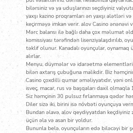
pul vəsaitləriniz dərhal hesabınıza qaytarı
bilərsiniz və ya uduşlarınızı seçdiyiniz valy
yaxşı kazino proqramları ən yaxşı alətləri v
keçirməyə imkan verir. alov Casino ənənəvi və
Mərc balansı ilə bağlı daha çox məlumat əl
komissiyası tərəfindən lisenziyalaşdırılıb,
təklif olunur. Kanadalı oyunçular, oynamaq ü
alırlar.
Menyu, düymələr və idarəetmə elementlərini 
bilən axtarış çubuğuna malikdir. Biz həmçinin
Casino çoxdilli qumar əməliyyatıdır, yəni onl
isveç, macar, rus və başqaları daxil olmaqla 
Siz həmçinin 30 pulsuz fırlanmaya qədər hər
Diler sizə iki, birini isə növbəti oyunçuya v
Bundan əlavə, alov qeydiyyatdan keçdiyiniz 
üçün əla və asan bir yoldur.
Bununla belə, oyunçuların edə biləcəyi bir 