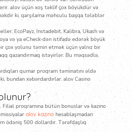
rir. alov üçün xoş təklif çox böyükdür və
məkdir ki, qarşılama məhsulu başqa tələblər
ller, EcoPayz, Instadebit, Kalibra, Ukash və
qoya və ya eCheck-dən istifadə edərək böyük
ir çox yolunu təmin etmək üçün yalnız bir
haqq qazandırmaq istəyirlər. Bu məqsədlə,
ardıqları qumar proqram təminatını əldə
ki, bundan xəbərdardırlar. alov Casino
olunur?
. Filial proqramına bütün bonuslar və kazino
omissiyalar
alov kazino
hesablaşmadan
m ödəniş 500 dollardır. Tərəfdaşlıq