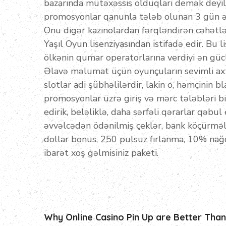
bazarında mütəxəssis olduqları demək deyil. 
promosyonlar qanunla tələb olunan 3 gün əv
Onu digər kazinolardan fərqləndirən cəhətl
Yaşıl Oyun lisenziyasından istifadə edir. Bu
ölkənin qumar operatorlarına verdiyi ən güclü
Əlavə məlumat üçün oyunçuların sevimli axt
slotlar adi şübhəlilərdir, lakin o, həmçinin 
promosyonlar üzrə giriş və mərc tələbləri 
edirik, beləliklə, daha sərfəli qərarlar qəbu
əvvəlcədən ödənilmiş çeklər, bank köçürmələ
dollar bonus, 250 pulsuz fırlanma, 10% nağ
ibarət xoş gəlmisiniz paketi.
Why Online Casino Pin Up are Better Than