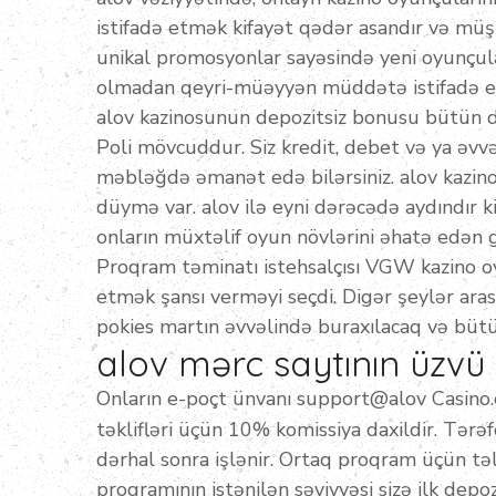
istifadə etmək kifayət qədər asandır və müşt
unikal promosyonlar sayəsində yeni oyunçula
olmadan qeyri-müəyyən müddətə istifadə edi
alov kazinosunun depozitsiz bonusu bütün dep
Poli mövcuddur. Siz kredit, debet və ya əvv
məbləğdə əmanət edə bilərsiniz. alov kazino
düymə var. alov ilə eyni dərəcədə aydındır k
onların müxtəlif oyun növlərini əhatə edən g
Proqram təminatı istehsalçısı VGW kazino o
etmək şansı verməyi seçdi. Digər şeylər aras
pokies martın əvvəlində buraxılacaq və bü
alov mərc saytının üzvü
Onların e-poçt ünvanı support@alov Casino.c
təklifləri üçün 10% komissiya daxildir. Tər
dərhal sonra işlənir. Ortaq proqram üçün t
proqramının istənilən səviyyəsi sizə ilk de