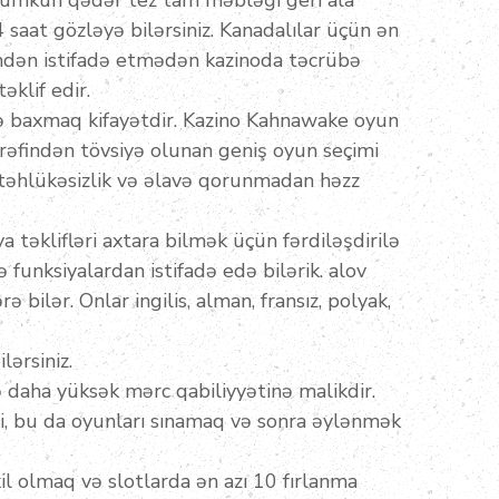
, mümkün qədər tez tam məbləği geri ala
4 saat gözləyə bilərsiniz. Kanadalılar üçün ən
ərindən istifadə etmədən kazinoda təcrübə
əklif edir.
nə baxmaq kifayətdir. Kazino Kahnawake oyun
ərəfindən tövsiyə olunan geniş oyun seçimi
i təhlükəsizlik və əlavə qorunmadan həzz
təklifləri axtara bilmək üçün fərdiləşdirilə
 funksiyalardan istifadə edə bilərik. alov
bilər. Onlar ingilis, alman, fransız, polyak,
ərsiniz.
də daha yüksək mərc qabiliyyətinə malikdir.
ki, bu da oyunları sınamaq və sonra əylənmək
l olmaq və slotlarda ən azı 10 fırlanma