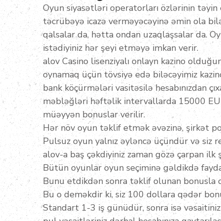
Oyun siyasətləri operatorları özlərinin təyin 
təcrübəyə icazə verməyəcəyinə əmin ola bilə
qalsalar da, hətta ondan uzaqlaşsalar da. O
istədiyiniz hər şeyi etməyə imkan verir.
alov Casino lisenziyalı onlayn kazino olduğ
oynamaq üçün tövsiyə edə biləcəyimiz kazino
bank köçürmələri vasitəsilə hesabınızdan ç
məbləğləri həftəlik intervallarda 15000 EU
müəyyən bonuslar verilir.
Hər növ oyun təklif etmək əvəzinə, şirkət pok
Pulsuz oyun yalnız əyləncə üçündür və siz r
alov-a baş çəkdiyiniz zaman gözə çarpan ilk
Bütün oyunlar oyun seçiminə gəldikdə faydalı
Bunu etdikdən sonra təklif olunan bonusla o
Bu o deməkdir ki, siz 100 dollara qədər bo
Standart 1-3 iş günüdür, sonra isə vəsaitini