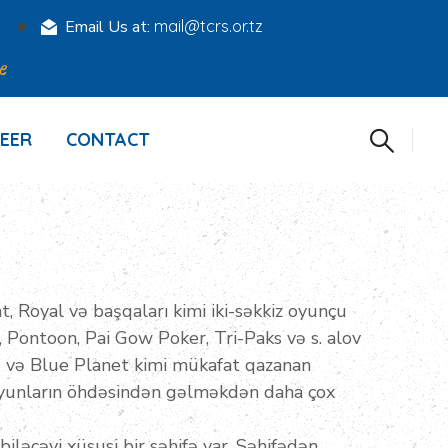
0
Email Us at:
mail@tcrs.or.tz
e
EER
CONTACT
t, Royal və başqaları kimi iki-səkkiz oyunçu
, Pontoon, Pai Gow Poker, Tri-Paks və s. alov
g və Blue Planet kimi mükafat qazanan
oyunların öhdəsindən gəlməkdən daha çox
biləcəyi xüsusi bir səhifə var. Səhifədən