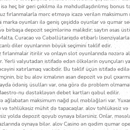
da isə heç bir geri çəkilmə ilə məhdudlaşdırılmış bonus
uz fırlanmalarla mərc etməyə icazə verilən maksimum 
 marka oyunları ilə geniş çeşiddə oyunlar və qumar seçi
və birbaşa depozit seçimlərinə malikdir; saytın əsas üst
lta, Curacao və Cəbəllütariqdə etibarlı lisenziyalarla 
anlı diler oyunlarının böyük seçimini təklif edir.
 fırlanmalar itirilir və onlayn slot oyunlarında nəzərə 
Yerli valyutadan istifadə edən ölkələrin oyunçuları yalnı
ləcəyini xatırlamaq vacibdir. Bu təklif üçün istifadə edi
mçinin, biz bu alov icmalının asan depozit və pul çıxar
sayda ödəniş üsulları var, ona görə də problem olmamalı
Maestro-nu dəstəkləyən debet kartları qəbul edilir.
i və ağlabatan maksimum nağd pul məbləğləri var. Yuxa
 və təhlükəsiz mühit də tapacaqlar. alov təhlükəsiz və 
ə siz yolda depozit qoyub oynaya bilərsiniz. Onlar, məsəl
hazlarında oynaya bilər. alov Casino ən qədim qumar opera