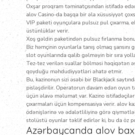
Oxşar proqram təminatçısından istifadə edən 
alov Casino-da başqa bir əla xüsusiyyət çoxsa
VIP paketi oyunçulara pulsuz pul çıxarma, e
üstünlüklər verir.
Xoş gəldin paketindən pulsuz fırlanma bonu
Biz həmçinin oyunlarla tanış olmaq şansını g
slot oyunlarında qalib gəlməyin bir sıra yolla
Tez-tez verilən suallar bölməsi həqiqətən əs
qoyduğu məhdudiyyətləri əhatə etmir.
Bu, kazinonun sizi əsəbi bir Blackjack saytı
pisləşdirilir. Operatorun davam edən oyun 
üçün əlavə məlumat var. Kazino istifadəçil
çıxarmaları üçün kompensasiya verir. alov k
ödənişlərinə və ədalətliliyinə görə qiymətlə
stolüstü oyunlar təklif edirlər ki, bu da öz 
Azərbaycanda alov baxış